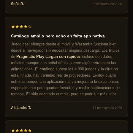
Sofía R.
27 de marzo de 2025
★★★★☆
Catálogo amplio pero echo en falta app nativa
Juego casi siempre desde el móvil y Wazamba funciona bien
desde el navegador sin necesitar ninguna descarga. Los títulos
de
Pragmatic Play cargan con rapidez
incluso con datos
móviles, aunque con señal débil aparece algún retraso en las
animaciones. El catálogo supera los 4.000 juegos y la cifra no
está inflada, hay variedad real de proveedores. Le doy cuatro
estrellas porque una aplicación nativa mejoraría la experiencia,
especialmente para guardar favoritos y recibir notificaciones de
torneos. El sitio adaptado cumple, pero se podría ir más lejos.
Alejandro T.
14 de mayo de 2025
★★★★★