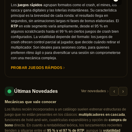
Los
juegos rápidos
agrupan formatos como el crash, el mines, los
rasca y gana digitales y las loterías instantáneas. Su característica
principal es la brevedad de cada ronda: el resultado llega en
segundos, sin animaciones largas ni fases de bonus elaboradas. El
RTP
en este segmento varía ampliamente, desde el 95 % en
algunos scratchcards hasta el 99 % en ciertos juegos de crash bien
configurados. La volatilidad depende del formato: los juegos de
crash ofrecen control parcial al jugador, que decide cuándo retirar el
multiplicador. Son ideales para sesiones cortas, para quienes
prefieren ritmo ágil o para diversificar una sesión sin comprometerse
con una mecánica compleja.
PROBAR JUEGOS RÁPIDOS
Últimas Novedades
‹
›
Ver novedades
Mecánicas que vale conocer
Los títulos recién incorporados a un catálogo suelen estrenar estructuras de
juego que no están presentes en los clásicos:
multiplicadores en cascada
,
funciones de hold-and-win, cuadrículas expandibles y opción de
compra de
bono
directa. En cuanto a rentabilidad teórica, los lanzamientos recientes
tienden a situarse entre el
95 % y el 97 % de RTP
, aunque la
volatilidad