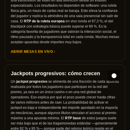
una transmisión de vídeo en alta definición desde un estudio
especializado. Los resultados no dependen de software: una ruleta
física gira, un mazo de cartas real se baraja. Esto eleva la confianza
del jugador y replica la atmósfera de una sala presencial sin salir de
casa. El
RTP de la ruleta europea
en vivo ronda el 97,3 %; el del
blackjack con estrategia básica puede superar el 99 %. Es la
categoría favorita de jugadores que valoran la interacción social, el
ritmo pausado y la transparencia total en cada ronda. Muchas mesas
aceptan apuestas desde importes muy bajos.
ABRIR MESAS EN VIVO
Jackpots progresivos: cómo crecen
Un
jackpot progresivo
se alimenta de una fracción de cada apuesta
realizada por todos los jugadores que participan en la red del
premio, ya sea en un único casino o en una red global de
operadores. Eso explica por qué el pozo puede crecer hasta cifras
de varios millones antes de caer. La probabilidad de activar el
jackpot es baja e independiente del importe apostado en la mayoría
de mecánicas, aunque algunos títulos vinculan el acceso al premio
máximo a una apuesta mínima. El
RTP base
de estos juegos suele
ser más bajo que el de las tragamonedas estándar —generalmente
entre 92 % y 95 %— porque parte del retorno teórico reside en el