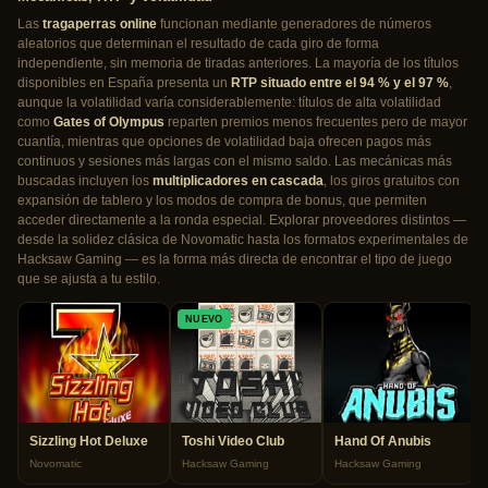
Las
tragaperras online
funcionan mediante generadores de números
aleatorios que determinan el resultado de cada giro de forma
independiente, sin memoria de tiradas anteriores. La mayoría de los títulos
disponibles en España presenta un
RTP situado entre el 94 % y el 97 %
,
aunque la volatilidad varía considerablemente: títulos de alta volatilidad
como
Gates of Olympus
reparten premios menos frecuentes pero de mayor
cuantía, mientras que opciones de volatilidad baja ofrecen pagos más
continuos y sesiones más largas con el mismo saldo. Las mecánicas más
buscadas incluyen los
multiplicadores en cascada
, los giros gratuitos con
expansión de tablero y los modos de compra de bonus, que permiten
acceder directamente a la ronda especial. Explorar proveedores distintos —
desde la solidez clásica de Novomatic hasta los formatos experimentales de
Hacksaw Gaming — es la forma más directa de encontrar el tipo de juego
que se ajusta a tu estilo.
NUEVO
Sizzling Hot Deluxe
Toshi Video Club
Hand Of Anubis
Novomatic
Hacksaw Gaming
Hacksaw Gaming