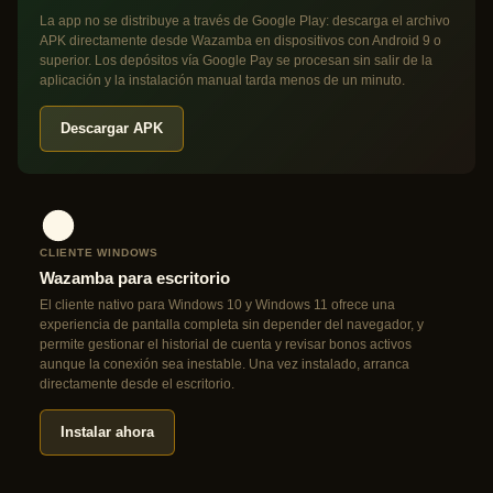
La app no se distribuye a través de Google Play: descarga el archivo
APK directamente desde Wazamba en dispositivos con Android 9 o
superior. Los depósitos vía Google Pay se procesan sin salir de la
aplicación y la instalación manual tarda menos de un minuto.
Descargar APK
CLIENTE WINDOWS
Wazamba para escritorio
El cliente nativo para Windows 10 y Windows 11 ofrece una
experiencia de pantalla completa sin depender del navegador, y
permite gestionar el historial de cuenta y revisar bonos activos
aunque la conexión sea inestable. Una vez instalado, arranca
directamente desde el escritorio.
Instalar ahora