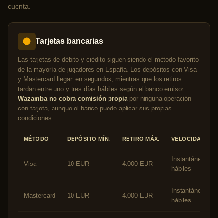
cuenta.
Tarjetas bancarias
Las tarjetas de débito y crédito siguen siendo el método favorito
de la mayoría de jugadores en España. Los depósitos con Visa
y Mastercard llegan en segundos, mientras que los retiros
tardan entre uno y tres días hábiles según el banco emisor.
Wazamba no cobra comisión propia
por ninguna operación
con tarjeta, aunque el banco puede aplicar sus propias
condiciones.
MÉTODO
DEPÓSITO MÍN.
RETIRO MÁX.
VELOCIDAD
Instantáneo / 1-
Visa
10 EUR
4.000 EUR
hábiles
Instantáneo / 1-
Mastercard
10 EUR
4.000 EUR
hábiles