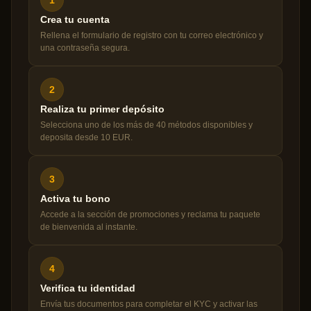
Crea tu cuenta
Rellena el formulario de registro con tu correo electrónico y
una contraseña segura.
2
Realiza tu primer depósito
Selecciona uno de los más de 40 métodos disponibles y
deposita desde 10 EUR.
3
Activa tu bono
Accede a la sección de promociones y reclama tu paquete
de bienvenida al instante.
4
Verifica tu identidad
Envía tus documentos para completar el KYC y activar las