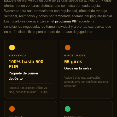
paquete de bienvenida dispone de 21 días desde su activación, y otras
ofertas tienen ventanas distintas que se indican en cada tarjeta.
Wazamba rota sus promociones con regularidad, ofreciendo recarga
semanal, reembolso y bonos por temporada además del paquete inicial.
Los jugadores que avanzan en el
programa VIP
acceden a
condiciones negociadas de forma individual y a ofertas exclusivas que
no están disponibles para el resto de la base de jugadores.
BIENVENIDA
GIROS GRATIS
100% hasta 500
55 giros
EUR
Giros en la selva
Paquete de primer
Válido 9 días tras activación,
depósito
apuesta x40, sin depósito adicional
requerido
Apuesta x35 el bono, válido 21
días, depósito mínimo 10 EUR
RECARGA
REEMBOLSO