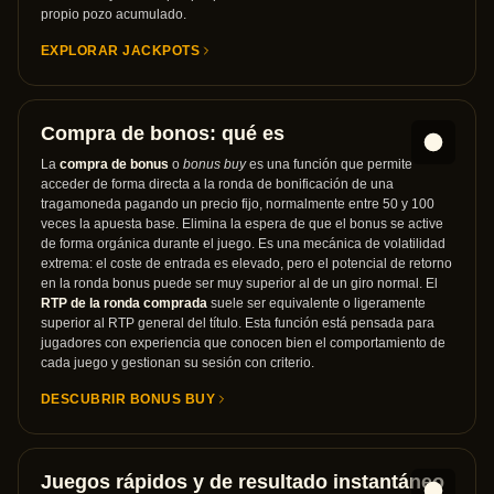
propio pozo acumulado.
EXPLORAR JACKPOTS
Compra de bonos: qué es
La
compra de bonus
o
bonus buy
es una función que permite
acceder de forma directa a la ronda de bonificación de una
tragamoneda pagando un precio fijo, normalmente entre 50 y 100
veces la apuesta base. Elimina la espera de que el bonus se active
de forma orgánica durante el juego. Es una mecánica de volatilidad
extrema: el coste de entrada es elevado, pero el potencial de retorno
en la ronda bonus puede ser muy superior al de un giro normal. El
RTP de la ronda comprada
suele ser equivalente o ligeramente
superior al RTP general del título. Esta función está pensada para
jugadores con experiencia que conocen bien el comportamiento de
cada juego y gestionan su sesión con criterio.
DESCUBRIR BONUS BUY
Juegos rápidos y de resultado instantáneo