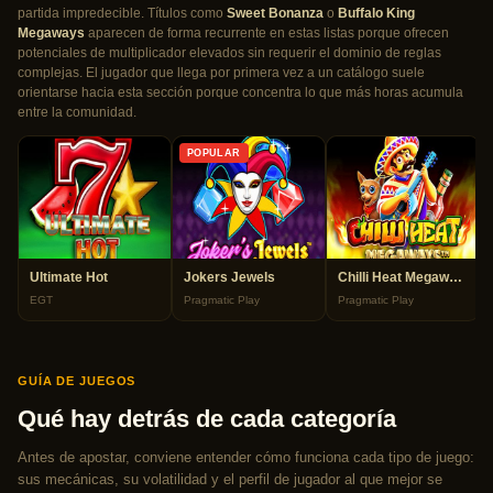
partida impredecible. Títulos como
Sweet Bonanza
o
Buffalo King
Megaways
aparecen de forma recurrente en estas listas porque ofrecen
potenciales de multiplicador elevados sin requerir el dominio de reglas
complejas. El jugador que llega por primera vez a un catálogo suele
orientarse hacia esta sección porque concentra lo que más horas acumula
entre la comunidad.
POPULAR
Ultimate Hot
Jokers Jewels
Chilli Heat Megaways
EGT
Pragmatic Play
Pragmatic Play
GUÍA DE JUEGOS
Qué hay detrás de cada categoría
Antes de apostar, conviene entender cómo funciona cada tipo de juego:
sus mecánicas, su volatilidad y el perfil de jugador al que mejor se